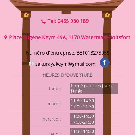
Tel: 0465 980 189
Place Eugène Keym 49A, 1170 Watermael-Boitsfort
Numéro d'entreprise:
BE1013275955
sakurayakeym@gmail.com
HEURES D 'OUVERTURE
fermé (sauf les jours
lundi:
fériés)
11:30-14:30
mardi:
17:00-21:30
11:30-14:30
mercredi:
17:00-21:30
11:30-14:30
jeudi: