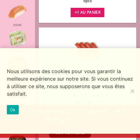
6pcs
+1 AU PANIER
NIGIRI
SPRING ROLLS
Nous utilisons des cookies pour vous garantir la
76. Sushi Saumon Thon 8pc
meilleure expérience sur notre site. Si vous continuez
CHIRASHI
à utiliser ce site, nous supposerons que vous êtes
€
15,80
satisfait.
4pc nigiri saumon
4pc nigiri shon
POKÉ BOWLS
Ok
Nous serons ferméspour nos congés annuelsdu
+1 AU PANIER
19/07 au 25/08 inclus.
SASHIMI
voir le menu