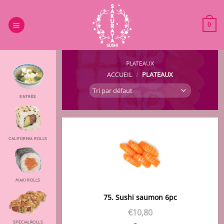
Passer
au
0
contenu
PLATEAUX
ACCUEIL
/
PLATEAUX
ENTRÉE
CALIFORNIA ROLLS
MAKI ROLLS
75. Sushi saumon 6pc
€
10,80
SPECIALROLLS