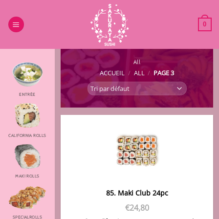
Passer
au
0
contenu
All
ACCUEIL
/
ALL
/
PAGE 3
ENTRÉE
CALIFORNIA ROLLS
MAKI ROLLS
85. Maki Club 24pc
€
24,80
SPECIALROLLS