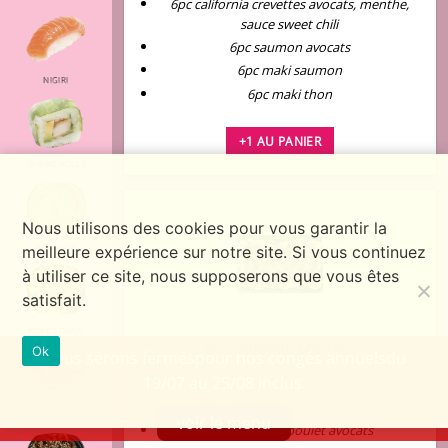
6pc california crevettes
avocats, menthe,
sauce
sweet chili
6pc saumon
avocats
6pc maki saumon
NIGIRI
6pc maki thon
+1 AU PANIER
SPRING ROLLS
Nous utilisons des cookies pour vous garantir la
meilleure expérience sur notre site. Si vous continuez
CHIRASHI
à utiliser ce site, nous supposerons que vous êtes
satisfait.
POKÉ BOWLS
86. California Mix 18pc
Ok
Nous serons ferméspour nos congés annuelsdu
€
19,90
19/07 au 25/08 inclus.
6pc california saumon
avocats
SASHIMI
voir le menu
6pc california
poulet avocats